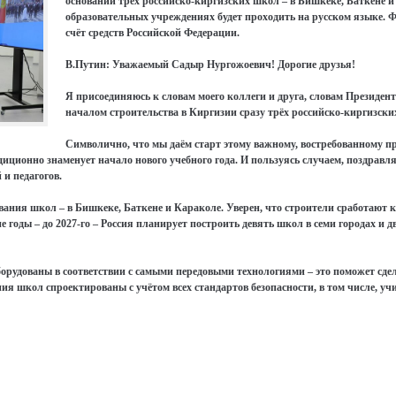
оснований трёх российско-киргизских школ – в Бишкеке, Баткене 
образовательных учреждениях будет проходить на русском языке. 
счёт средств Российской Федерации.
В.Путин: Уважаемый Садыр Нургожоевич! Дорогие друзья!
Я присоединяюсь к словам моего коллеги и друга, словам Президент
началом строительства в Киргизии сразу трёх российско-киргизски
Символично, что мы даём старт этому важному, востребованному пр
диционно знаменует начало нового учебного года. И пользуясь случаем, поздравл
 и педагогов.
ания школ – в Бишкеке, Баткене и Караколе. Уверен, что строители сработают ка
 годы – до 2027-го – Россия планирует построить девять школ в семи городах и д
орудованы в соответствии с самыми передовыми технологиями – это поможет сд
я школ спроектированы с учётом всех стандартов безопасности, в том числе, уч