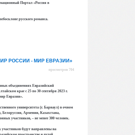
рмационный Портал «Россия в
небосклоне русского романса.
ИР РОССИИ - МИР ЕВРАЗИИ»
просмотров 704
онных объединениях Евразийский
тайском крае с 25 по 30 сентября 2023 г.
мир Евразии».
твенного университета (г. Барнаул) в очном
и, Белоруссии, Армении, Казахстана,
нных участников, – не менее 300 человек.
х участников будут направлены на
разийском пространстве и путей