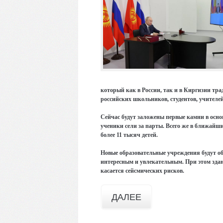
который как в России, так и в Киргизии тра
российских школьников, студентов, учителей
Сейчас будут заложены первые камни в основ
ученики сели за парты. Всего же в ближайшие
более 11 тысяч детей.
Новые образовательные учреждения будут об
интересным и увлекательным. При этом здани
касается сейсмических рисков.
ДАЛЕЕ