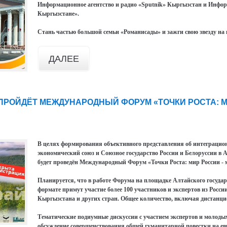
Информационное агентство и радио «Sputnik» Кыргызстан и Инфо
Кыргызстане».
Стань частью большой семьи «Романисады» и зажги свою звезду на 
ДАЛЕЕ
ПРОЙДЁТ МЕЖДУНАРОДНЫЙ ФОРУМ «ТОЧКИ РОСТА: М
В целях формирования объективного представления об интеграци
экономический союз и Союзное государство России и Белоруссии в Ал
будет проведён Международный Форум «Точки Роста: мир России - 
Планируется, что в работе Форума на площадке Алтайского государс
формате примут участие более 100 участников и экспертов из Росси
Кыргызстана и других стран. Общее количество, включая дистанцио
Тематические подиумные дискуссии с участием экспертов и молоды
обсуждение совершенствования общей гуманитарной повестки на ев