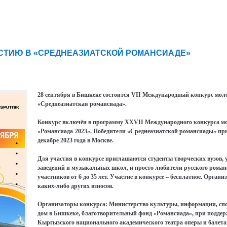
СТИЮ В «СРЕДНЕАЗИАТСКОЙ РОМАНСИАДЕ»
28 сентября в Бишкеке состоится VII Международный конкурс мол
«Среднеазиатская романсиада».
Конкурс включён в программу XXVII Международного конкурса мо
«Романсиада-2023». Победители «Среднеазиатской романсиады» при
декабре 2023 года в Москве.
Для участия в конкурсе приглашаются студенты творческих вузов,
заведений и музыкальных школ, и просто любители русского роман
участников от 6 до 35 лет. Участие в конкурсе – бесплатное. Орга
каких-либо других взносов.
Организаторы конкурса: Министерство культуры, информации, спо
дом в Бишкеке, благотворительный фонд «Романсиада», при поддер
Кыргызского национального академического театра оперы и балета