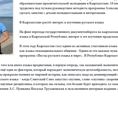
образовательно-просветительской экспедиции в Кыргызстане. 14 по
трудились под чутким руководством методиста программы Алексан
сделать занятия с детьми познавательными и интересными.
В Кыргызстане растёт интерес к изучению русского языка
На фоне перехода государственного документооборота на кыргызск
языка в Кыргызской Республике, интерес к его изучению продолжае
В этом году Кыргызстан стал одним из активных участников плана
как языка межнационального общения. Одним из его важных пунк
программа «Послы русского языка в мире». В Республике Кыргызста
 того или иного языка продиктован, в первую очередь, так называемой экономиче
ещё один из факторов, который порождает экономическую целесообразность, мот
 Мы прекрасно помним из мировой истории, как менялась мода на доминирующий 
ского языка − когда Советский Союз запустил спутник, слово «спутник» укорени
е научные дисциплины, в которых мы сильны, тем больше будет приходить та сама
а имени А.С. Пушкина Наталья Трухановская в эксклюзивном интервью изданию «