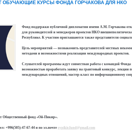
Т ОБУЧАЮЩИЕ КУРСЫ ФОНДА ГОРЧАКОВА ДЛЯ НКО
Фонд поддержки публичной дипломатии имени А.М. Горчакова отк
для руководителей и менеджеров проектов НКО внешнеполитическ
Республике. К участию приглашаются также представители социа
Цель мероприятий — познакомить представителей местных некомм
методами и возможностями реализации международных проектов.
Слушателей программы ждут совместная работа с командой Фонда 
возможностью проработать заявку на грантовый конкурс, лекции 
международных отношений, мастер-класс по информационному со
ет Общественный фонд «Ой-Пикир».
л: +996(505)-47-67-44 и по эл.почте
oypikir.fund@gmail.com