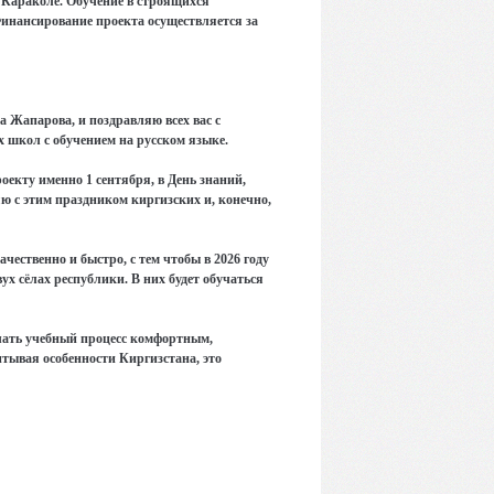
и Караколе. Обучение в строящихся
Финансирование проекта осуществляется за
а Жапарова, и поздравляю всех вас с
х школ с обучением на русском языке.
оекту именно 1 сентября, в День знаний,
яю с этим праздником киргизских и, конечно,
чественно и быстро, с тем чтобы в 2026 году
вух сёлах республики. В них будет обучаться
елать учебный процесс комфортным,
итывая особенности Киргизстана, это