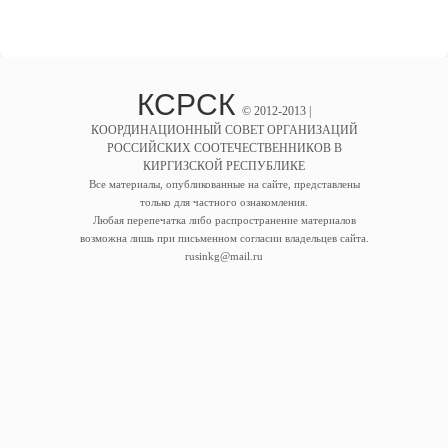
КСРСК
© 2012-2013 |
КООРДИНАЦИОННЫЙ СОВЕТ ОРГАНИЗАЦИЙ
РОССИЙСКИХ СООТЕЧЕСТВЕННИКОВ В
КИРГИЗСКОЙ РЕСПУБЛИКЕ
Все материалы, опубликованные на сайте, представлены
только для частного ознакомления.
Любая перепечатка либо распространение материалов
возможна лишь при письменном согласии владельцев сайта.
rusinkg@mail.ru