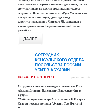
За это время коллектив РУМОЛ прошел длинный
путь: менялись формы и названия движения, состав
его участников, но костяк организации удалось
сохранить. На сегодняшний день «Русь Молодая» —
это зрелая организация, два года назад
зарегистрированная в Минюсте РБ, вошедшая в
члены организаций Координационного Совета
российских
ДАЛЕЕ
СОТРУДНИК
09
КОНСУЛЬСКОГО ОТДЕЛА
сен
ПОСОЛЬСТВА РОССИИ
УБИТ В АБХАЗИИ
НОВОСТИ ПАРТНЕРОВ
просмотров 337
Сотрудник консульского отдела посольства РФ в
Абхазии Дмитрий Валерьевич Вишернев убит в
Сухуме.
Убийство произошло приблизительно в 8:30 утра в
Старом поселке столицы Абхазии. Там Дмитрий