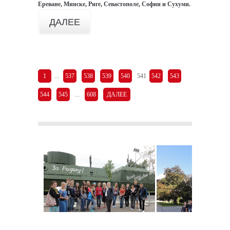
Ереване, Минске, Риге, Севастополе, Софии и Сухуми.
ДАЛЕЕ
1
...
537
538
539
540
541
542
543
544
545
...
608
ДАЛЕЕ