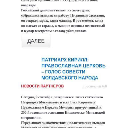
Вишернев проживал вместе с супругой в съемной
квартире.
Российский дипломат вышел из своего дома,
собравшись выехать на работу. По данным следствия,
он открыл гараж, завел машину. В тот момент, когда
он выехал из гаража, к машине подошел неизвестный
и в упор выстрелом в голову убил диплом
ДАЛЕЕ
ПАТРИАРХ КИРИЛЛ:
09
ПРАВОСЛАВНАЯ ЦЕРКОВЬ
сен
– ГОЛОС СОВЕСТИ
МОЛДАВСКОГО НАРОДА
НОВОСТИ ПАРТНЕРОВ
просмотров 468
Сегодня, 9 сентября, завершается визит святейшего
Патриарха Московского и всея Руси Кирилла в
Православную Церковь Молдовы, приуроченный к
200-й годовщине основания Кишиневско-Молдавской
митрополии.
Перед лицом экономических и политических вызовов