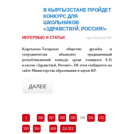
В КЫРГЫЗСТАНЕ ПРОЙДЕТ
22
КОНКУРС ДЛЯ
янв
ШКОЛЬНИКОВ
«ЗДРАВСТВУЙ, РОССИЯ!»
ИНТЕРВЬЮ И СТАТЬИ
просмотров 681
Кыргызско-Татарское общество дружбы и
сотрудничества объявляет традиционный
республиканский конкурс среди учащихся 6-11
классов «Здравствуй, Россия!». Об этом сообщается на
сайте Министерства образования и науки КР.
ДАЛЕЕ
1
...
586
587
588
589
590
591
592
593
594
...
608
ДАЛЕЕ