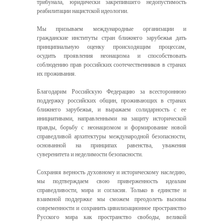
трибунала, юридически закрепившего недопустимость
реабилитации нацистской идеологии.
Мы призываем международные организации и
гражданские институты стран ближнего зарубежья дать
принципиальную оценку происходящим процессам,
осудить проявления неонацизма и способствовать
соблюдению прав российских соотечественников в странах
их проживания.
Благодарим Российскую Федерацию за всестороннюю
поддержку российских общин, проживающих в странах
ближнего зарубежья, и выражаем солидарность с ее
инициативами, направленными на защиту исторической
правды, борьбу с неонацизмом и формирование новой
справедливой архитектуры международной безопасности,
основанной на принципах равенства, уважения
суверенитета и неделимости безопасности.
Сохраняя верность духовному и историческому наследию,
мы подтверждаем свою приверженность идеалам
справедливости, мира и согласия. Только в единстве и
взаимной поддержке мы сможем преодолеть вызовы
современности и сохранить цивилизационное пространство
Русского мира как пространство свободы, великой