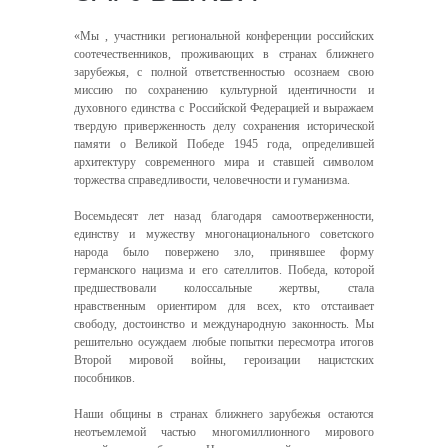
«Мы , участники региональной конференции российских
соотечественников, проживающих в странах ближнего
зарубежья, с полной ответственностью осознаем свою
миссию по сохранению культурной идентичности и
духовного единства с Российской Федерацией и выражаем
твердую приверженность делу сохранения исторической
памяти о Великой Победе 1945 года, определившей
архитектуру современного мира и ставшей символом
торжества справедливости, человечности и гуманизма.
Восемьдесят лет назад благодаря самоотверженности,
единству и мужеству многонационального советского
народа было повержено зло, принявшее форму
германского нацизма и его сателлитов. Победа, которой
предшествовали колоссальные жертвы, стала
нравственным ориентиром для всех, кто отстаивает
свободу, достоинство и международную законность. Мы
решительно осуждаем любые попытки пересмотра итогов
Второй мировой войны, героизации нацистских
пособников.
Наши общины в странах ближнего зарубежья остаются
неотъемлемой частью многомиллионного мирового