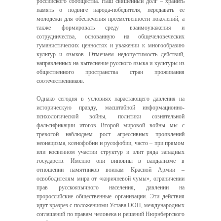
российского сообщества. Наш священный долг – хранить
память о подвиге народа-победителя, передавать ее
молодежи для обеспечения преемственности поколений, а
также формировать среду взаимоуважения и
сотрудничества, основанную на общечеловеческих
гуманистических ценностях и уважении к многообразию
культур и языков. Отмечаем недопустимость действий,
направленных на вытеснение русского языка и культуры из
общественного пространства стран проживания
соотечественников.
Однако сегодня в условиях нарастающего давления на
историческую правду, масштабной информационно-
психологической войны, политики сознательной
фальсификации итогов Второй мировой войны мы с
тревогой наблюдаем рост агрессивных проявлений
неонацизма, ксенофобии и русофобии, часто – при прямом
или косвенном участии структур и элит ряда западных
государств. Именно они виновны в вандализме в
отношении памятников воинам Красной Армии –
освободителям мира от «коричневой чумы», ограничении
прав русскоязычного населения, давлении на
пророссийские общественные организации. Эти действия
идут вразрез с положениями Устава ООН, международных
соглашений по правам человека и решений Нюрнбергского