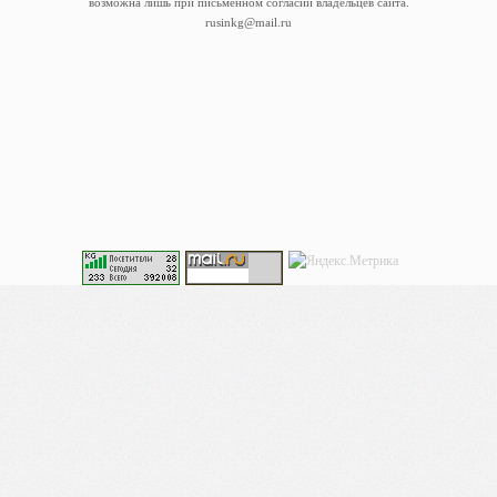
возможна лишь при письменном согласии владельцев сайта.
rusinkg@mail.ru