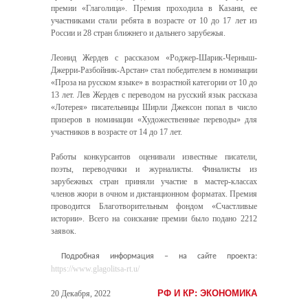
премии «Глаголица». Премия проходила в Казани, ее
участниками стали ребята в возрасте от 10 до 17 лет из
России и 28 стран ближнего и дальнего зарубежья.
Леонид Жердев с рассказом «Роджер-Шарик-Черныш-
Джерри-Разбойник-Арстан» стал победителем в номинации
«Проза на русском языке» в возрастной категории от 10 до
13 лет. Лев Жердев с переводом на русский язык рассказа
«Лотерея» писательницы Ширли Джексон попал в число
призеров в номинации «Художественные переводы» для
участников в возрасте от 14 до 17 лет.
Работы конкурсантов оценивали известные писатели,
поэты, переводчики и журналисты. Финалисты из
зарубежных стран приняли участие в мастер-классах
членов жюри в очном и дистанционном форматах. Премия
проводится Благотворительным фондом «Счастливые
истории». Всего на соискание премии было подано 2212
заявок.
Подробная информация – на сайте проекта:
https://www.glagolitsa-rt.u/
РФ И КР: ЭКОНОМИКА
20 Декабря, 2022