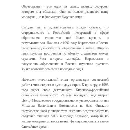
Образование ‒ это один из самых ценных ресурсов,
которым мы обладаем. Оно не только развивает нашу
молодёжь, но и формирует будущее нации.
Сегодня мы с удовлетворением можем сказать, что
сотрудничество с Российской Федерацией в сфере
образования становится всё более крепким и
результативным. Начиная с 1992 года Киргизстан и Россия
тесно взаимодействуют в образовании и науке. Широко
практикуются программы по обмену студентами между
странами. Рост интереса молодёжи Киргизстана к
получению образования в России, изучению русского
языка особенно заметен в последние годы.
Накоплен значительный опыт организации совместной
работы министерств и вузов двух стран. К примеру, с 1993
года ведёт свою деятельность Киргизско-российский
славянский университет. 29 мая текущего года открыт
Центр Московского государственного университета имени
Михаила Васильевича Ломоносова на базе Ошского
государственного университета. Активно ведётся работа по
созданию филиала МГУ в городе Караколе, который, по
нашим ожиданиям, также начнёт функционировать в самое
ближайшее время.