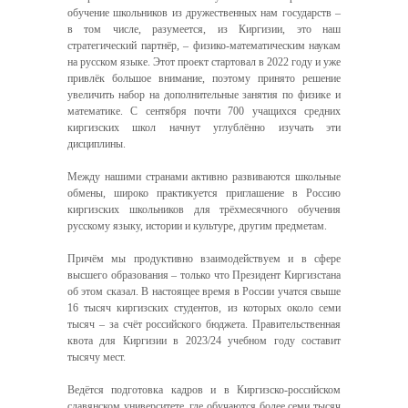
обучение школьников из дружественных нам государств –
в том числе, разумеется, из Киргизии, это наш
стратегический партнёр, – физико-математическим наукам
на русском языке. Этот проект стартовал в 2022 году и уже
привлёк большое внимание, поэтому принято решение
увеличить набор на дополнительные занятия по физике и
математике. С сентября почти 700 учащихся средних
киргизских школ начнут углублённо изучать эти
дисциплины.
Между нашими странами активно развиваются школьные
обмены, широко практикуется приглашение в Россию
киргизских школьников для трёхмесячного обучения
русскому языку, истории и культуре, другим предметам.
Причём мы продуктивно взаимодействуем и в сфере
высшего образования – только что Президент Киргизстана
об этом сказал. В настоящее время в России учатся свыше
16 тысяч киргизских студентов, из которых около семи
тысяч – за счёт российского бюджета. Правительственная
квота для Киргизии в 2023/24 учебном году составит
тысячу мест.
Ведётся подготовка кадров и в Киргизско-российском
славянском университете, где обучаются более семи тысяч