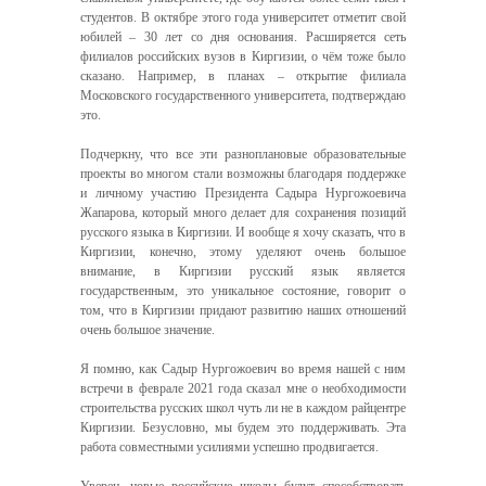
студентов. В октябре этого года университет отметит свой
юбилей – 30 лет со дня основания. Расширяется сеть
филиалов российских вузов в Киргизии, о чём тоже было
сказано. Например, в планах – открытие филиала
Московского государственного университета, подтверждаю
это.
Подчеркну, что все эти разноплановые образовательные
проекты во многом стали возможны благодаря поддержке
и личному участию Президента Садыра Нургожоевича
Жапарова, который много делает для сохранения позиций
русского языка в Киргизии. И вообще я хочу сказать, что в
Киргизии, конечно, этому уделяют очень большое
внимание, в Киргизии русский язык является
государственным, это уникальное состояние, говорит о
том, что в Киргизии придают развитию наших отношений
очень большое значение.
Я помню, как Садыр Нургожоевич во время нашей с ним
встречи в феврале 2021 года сказал мне о необходимости
строительства русских школ чуть ли не в каждом райцентре
Киргизии. Безусловно, мы будем это поддерживать. Эта
работа совместными усилиями успешно продвигается.