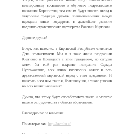
Уверен, новые российские школы будут способствовать
всестороннему воспитанию и обучению подрастающего
поколения Киргизстана, тем самым будут вносить вклад в
углубление традиций дружбы, взаимопонимания между
народами наших государств, в дальнейшее развитие
подлинно стратегического партнёрства России и Киргизии.
Дорогие друзья!
Вчера, как известно, в Киргизской Республике отмечался
День независимости. Мы и я тоже лично поздравили
Киргизию и Президента с этим праздником, но сегодня
хотел бы ещё раз искренне поздравить Садыра
Нургожоевича, всех наших киргизских коллег и весь
дружественный киргизский народ с этим праздником. И
пожелать всем вам счастья, благополучия, а также успехов
во всех ваших начинаниях.
Думаю, что этому будет способствовать также и развитие
нашего сотрудничества в области образования.
Благодарю вас за внимание.
По
http://kremlin.u/
материалам