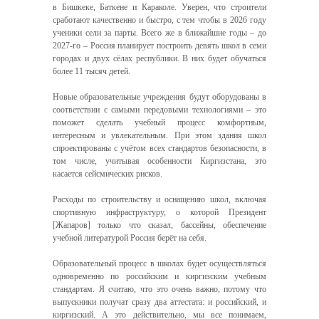
в Бишкеке, Баткене и Караколе. Уверен, что строители
сработают качественно и быстро, с тем чтобы в 2026 году
ученики сели за парты. Всего же в ближайшие годы – до
2027-го – Россия планирует построить девять школ в семи
городах и двух сёлах республики. В них будет обучаться
более 11 тысяч детей.
Новые образовательные учреждения будут оборудованы в
соответствии с самыми передовыми технологиями – это
поможет сделать учебный процесс комфортным,
интересным и увлекательным. При этом здания школ
спроектированы с учётом всех стандартов безопасности, в
том числе, учитывая особенности Киргизстана, это
касается сейсмических рисков.
Расходы по строительству и оснащению школ, включая
спортивную инфраструктуру, о которой Президент
[Жапаров] только что сказал, бассейны, обеспечение
учебной литературой Россия берёт на себя.
Образовательный процесс в школах будет осуществляться
одновременно по российским и киргизским учебным
стандартам. Я считаю, что это очень важно, потому что
выпускники получат сразу два аттестата: и российский, и
киргизский. А это действительно, мы все понимаем,