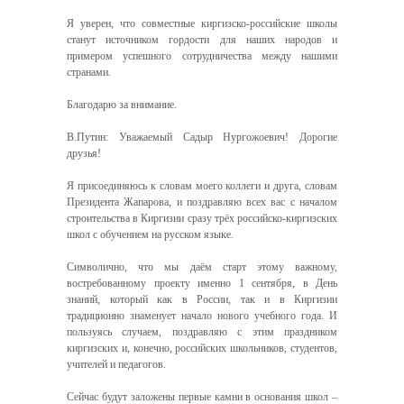
Я уверен, что совместные киргизско-российские школы
станут источником гордости для наших народов и
примером успешного сотрудничества между нашими
странами.
Благодарю за внимание.
В.Путин: Уважаемый Садыр Нургожоевич! Дорогие
друзья!
Я присоединяюсь к словам моего коллеги и друга, словам
Президента Жапарова, и поздравляю всех вас с началом
строительства в Киргизии сразу трёх российско-киргизских
школ с обучением на русском языке.
Символично, что мы даём старт этому важному,
востребованному проекту именно 1 сентября, в День
знаний, который как в России, так и в Киргизии
традиционно знаменует начало нового учебного года. И
пользуясь случаем, поздравляю с этим праздником
киргизских и, конечно, российских школьников, студентов,
учителей и педагогов.
Сейчас будут заложены первые камни в основания школ –