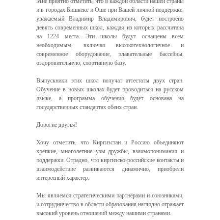
Мне приятно отметить, что в каждой области нашей страны
и в городах Бишкеке и Оше при Вашей личной поддержке,
уважаемый Владимир Владимирович, будет построено
девять современных школ, каждая из которых рассчитана
на 1224 места. Эти школы будут оснащены всем
необходимым, включая высокотехнологичное и
современное оборудование, плавательные бассейны,
оздоровительную, спортивную базу.
Выпускники этих школ получат аттестаты двух стран.
Обучение в новых школах будет проводиться на русском
языке, а программа обучения будет основана на
государственных стандартах обеих стран.
Дорогие друзья!
Хочу отметить, что Киргизстан и Россию объединяют
крепкие, многолетние узы дружбы, взаимопонимания и
поддержки. Отрадно, что киргизско-российские контакты и
взаимодействие развиваются динамично, приобрели
интересный характер.
Мы являемся стратегическими партнёрами и союзниками,
и сотрудничество в области образования наглядно отражает
высокий уровень отношений между нашими странами.