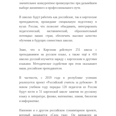
значительное конкурентное преимущество при дальнейшем
выборе жизненного и профессионального пути.
В школах будут работать как российские, так и киргизские
преподаватели, прошедшие специальную подготовку в
вузах России, что позволит объединить, интегрировать
педагогический, наставнический, образовательный
потенциал наших стран, обеспечить высокое качество
обучения в будущих совместных школах.
Знаю, что в Киргизии действует 251 школа с
преподаванием на русском языке, а также ещё в 416
школах русский изучается наряду с киргизским и другими
языками. Методическое содействие при этом оказывают
наши, российские преподаватели.
В частности, с 2019 года в республике успешно
реализуется проект «Российский учитель за рубежом». В
новом учебном году порядка 120 педагогов из России
будут вести в 51 киргизской школе занятия по русскому
языку и литературе, физике, математике, химии, биологии
и информатике.
Напомню и о другом российском гуманитарном проекте,
который называется «Сила ума». Он направлен на