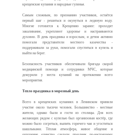
крещенские купания и народные гулянья.
Самым сложным, по признанию участников, остаётся
первый шаг - решиться и окунуться в ледяную воду.
Многие готовятся к Крещению заранее: проходят
закаливание, укрепляют здоровье и настраиваются
духовно. В день праздника и взрослым, и детям активно
помогали представители местного казачества -
поддерживали за руки, помогали спуститься в купель и
выйти на берег.
Безопасность участников обеспечивали бригада скорой
медицинской помощи и сотрудники МЧС, которые
дежурили у места купаний на протяжении всего
мероприятия.
Тепло праздника в морозный день
Всего в крещенских купаниях в Ленинском приняли
участие около тысячи человек. Большинство - местные
жители, однако были и гости из столицы. Для всех
желающих рядом с купелью был организован костёр, где
можно было согреться, выпить горячего чая и угоститься
шашлыками. Тёплая атмосфера, живое общение и
ощущение единства сделали праздник по-настоящему