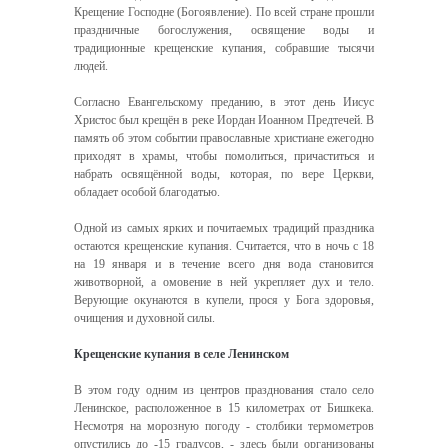
Крещение Господне (Богоявление). По всей стране прошли
праздничные богослужения, освящение воды и
традиционные крещенские купания, собравшие тысячи
людей.
Согласно Евангельскому преданию, в этот день Иисус
Христос был крещён в реке Иордан Иоанном Предтечей. В
память об этом событии православные христиане ежегодно
приходят в храмы, чтобы помолиться, причаститься и
набрать освящённой воды, которая, по вере Церкви,
обладает особой благодатью.
Одной из самых ярких и почитаемых традиций праздника
остаются крещенские купания. Считается, что в ночь с 18
на 19 января и в течение всего дня вода становится
животворной, а омовение в ней укрепляет дух и тело.
Верующие окунаются в купели, прося у Бога здоровья,
очищения и духовной силы.
Крещенские купания в селе Ленинском
В этом году одним из центров празднования стало село
Ленинское, расположенное в 15 километрах от Бишкека.
Несмотря на морозную погоду - столбики термометров
опустились до -15 градусов, - здесь были организованы