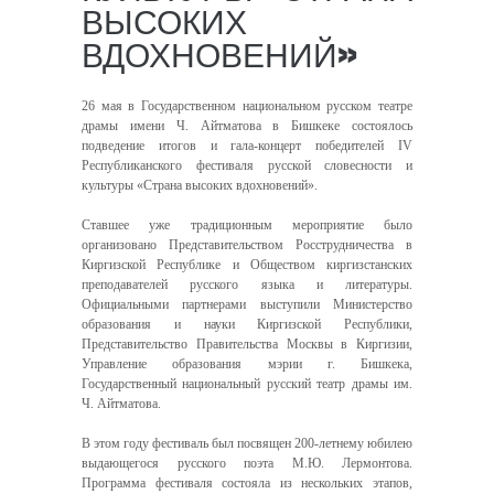
ВЫСОКИХ
ВДОХНОВЕНИЙ»
26 мая в Государственном национальном русском театре
драмы имени Ч. Айтматова в Бишкеке состоялось
подведение итогов и гала-концерт победителей IV
Республиканского фестиваля русской словесности и
культуры «Страна высоких вдохновений».
Ставшее уже традиционным мероприятие было
организовано Представительством Росструдничества в
Киргизской Республике и Обществом киргизстанских
преподавателей русского языка и литературы.
Официальными партнерами выступили Министерство
образования и науки Киргизской Республики,
Представительство Правительства Москвы в Киргизии,
Управление образования мэрии г. Бишкека,
Государственный национальный русский театр драмы им.
Ч. Айтматова.
В этом году фестиваль был посвящен 200-летнему юбилею
выдающегося русского поэта М.Ю. Лермонтова.
Программа фестиваля состояла из нескольких этапов,