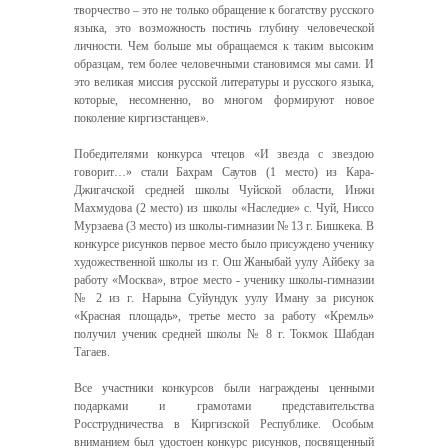
творчество – это не только обращение к богатству русского
языка, это возможность постичь глубину человеческой
личности. Чем больше мы обращаемся к таким высоким
образцам, тем более человечными становимся мы сами. И
это великая миссия русской литературы и русского языка,
которые, несомненно, во многом формируют новое
поколение киргизстанцев».
Победителями конкурса чтецов «И звезда с звездою
говорит…» стали Бахрам Саутов (1 место) из Кара-
Джигачской средней школы Чуйской области, Инжи
Махмудова (2 место) из школы «Наследие» с. Чуй, Ниссо
Мурзаева (3 место) из школы-гимназии № 13 г. Бишкека. В
конкурсе рисунков первое место было присуждено ученику
художественной школы из г. Ош Жаныбай уулу Айбеку за
работу «Москва», втрое место - ученику школы-гимназии
№ 2 из г. Нарына Суйундук уулу Иману за рисунок
«Красная площадь», третье место за работу «Кремль»
получил ученик средней школы № 8 г. Токмок Шабдан
Тагаев.
Все участники конкурсов были награждены ценными
подарками и грамотами представительства
Росструдничества в Киргизской Республике. Особым
вниманием был удостоен конкурс рисунков, посвященный