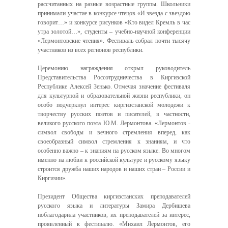
рассчитанных на разные возрастные группы. Школьники
принимали участие в конкурсе чтецов «И звезда с звездою
говорит…» и конкурсе рисунков «Кто видел Кремль в час
утра золотой…», студенты – учебно-научной конференции
«Лермонтовские чтения». Фестиваль собрал почти тысячу
участников из всех регионов республики.
Церемонию награждения открыл руководитель
Представительства Россотрудничества в Киргизской
Республике Алексей Зенько. Отмечая значение фестиваля
для культурной и образовательной жизни республики, он
особо подчеркнул интерес киргизстанской молодежи к
творчеству русских поэтов и писателей, в частности,
великого русского поэта Ю.М. Лермонтова. «Лермонтов -
символ свободы и вечного стремления вперед, как
своеобразный символ стремления к знаниям, и что
особенно важно – к знаниям на русском языке. Во многом
именно на любви к российской культуре и русскому языку
строится дружба наших народов и наших стран – России и
Киргизии».
Президент Общества киргизстанских преподавателей
русского языка и литературы Замира Дербишева
поблагодарила участников, их преподавателей за интерес,
проявленный к фестивалю. «Михаил Лермонтов, его