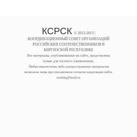
КСРСК
© 2012-2013 |
КООРДИНАЦИОННЫЙ СОВЕТ ОРГАНИЗАЦИЙ
РОССИЙСКИХ СООТЕЧЕСТВЕННИКОВ В
КИРГИЗСКОЙ РЕСПУБЛИКЕ
Все материалы, опубликованные на сайте, представлены
только для частного ознакомления.
Любая перепечатка либо распространение материалов
возможна лишь при письменном согласии владельцев сайта.
rusinkg@mail.ru