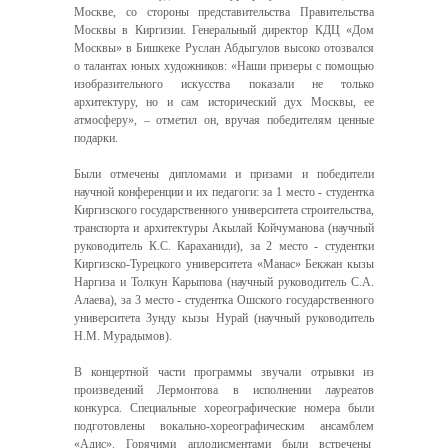
Москве, со стороны представительства Правительства
Москвы в Киргизии. Генеральный директор КДЦ «Дом
Москвы» в Бишкеке Руслан Абдыгулов высоко отозвался
о талантах юных художников: «Наши призеры с помощью
изобразительного искусства показали не только
архитектуру, но и сам исторический дух Москвы, ее
атмосферу», – отметил он, вручая победителям ценные
подарки.
Были отмечены дипломами и призами и победители
научной конференции и их педагоги: за 1 место - студентка
Киргизского государственного университета строительства,
транспорта и архитектуры Акылай Койчуманова (научный
руководитель К.С. Караханиди), за 2 место - студентки
Киргизско-Турецкого университета «Манас» Бекжан кызы
Наргиза и Толкун Карыпова (научный руководитель С.А.
Алаева), за 3 место - студентка Ошского государственного
университета Зунду кызы Нурай (научный руководитель
Н.М. Мурадымов).
В концертной части программы звучали отрывки из
произведений Лермонтова в исполнении лауреатов
конкурса. Специальные хореографические номера были
подготовлены вокально-хореографическим ансамблем
«Адис». Горячими аплодисментами были встречены