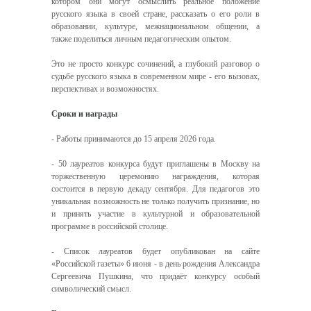
котором они могут осмыслить реальное положение
русского языка в своей стране, рассказать о его роли в
образовании, культуре, межнациональном общении, а
также поделиться личным педагогическим опытом.
Это не просто конкурс сочинений, а глубокий разговор о
судьбе русского языка в современном мире - его вызовах,
перспективах и возможностях.
Сроки и награды
- Работы принимаются до 15 апреля 2026 года.
- 50 лауреатов конкурса будут приглашены в Москву на
торжественную церемонию награждения, которая
состоится в первую декаду сентября. Для педагогов это
уникальная возможность не только получить признание, но
и принять участие в культурной и образовательной
программе в российской столице.
- Список лауреатов будет опубликован на сайте
«Российской газеты» 6 июня - в день рождения Александра
Сергеевича Пушкина, что придаёт конкурсу особый
символический смысл.