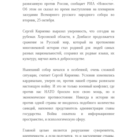
развязанную против России, сообщает РИА «Новости».
Об этом он сказал во время выступления на пленарном
заседании Всемирного русского народного собора во
вторник, 25 октября.
Сергей Кириенко выразил уверенность, что сегодня на
рубежах Херсонской области, в Донбассе продолжается
сражение за Русский мир, который на протяжении
многовековой истории стал родиной для людей самых
разных национальностей, сохранил их родные языки, их
культуру, научил жить в добрососедстве.
Нынешний собор начался в особенной, очень сложной
ситуации, считает Сергей Кириенко. Условия изменились
кардинально, уверен он, против нашей страны развязали
настоящую войну. И это не только военный конфликт, где
против нас НАТО бросило всю свою мощь, но и
экономическое противостояние. Никогда в истории ни
против одной страны не вводилось подобного количества
санкций, напомнил представитель администрации главы
государства. Война охватила и информационное
пространство, и психологическую сферу.
Главной целью является разрушение суверенитета,
идентичности, а если получится, то и расчленение страны,