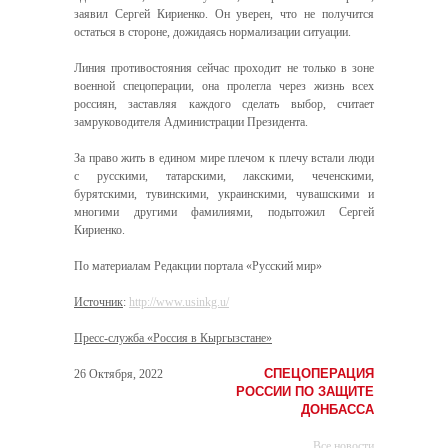
заявил Сергей Кириенко. Он уверен, что не получится
остаться в стороне, дожидаясь нормализации ситуации.
Линия противостояния сейчас проходит не только в зоне
военной спецоперации, она пролегла через жизнь всех
россиян, заставляя каждого сделать выбор, считает
замруководителя Администрации Президента.
За право жить в едином мире плечом к плечу встали люди
с русскими, татарскими, лакскими, чеченскими,
бурятскими, тувинскими, украинскими, чувашскими и
многими другими фамилиями, подытожил Сергей
Кириенко.
По материалам Редакции портала «Русский мир»
Источник
:
http://www.usinkg.u/
Пресс-служба «Россия в Кыргызстане»
СПЕЦОПЕРАЦИЯ
26 Октября, 2022
РОССИИ ПО ЗАЩИТЕ
ДОНБАССА
Все новости