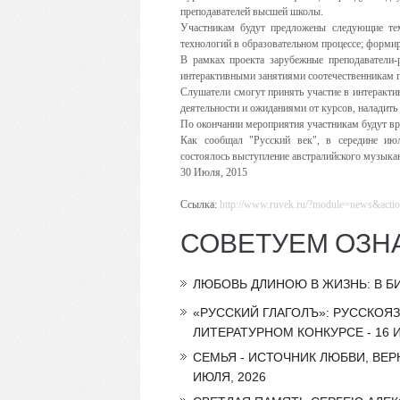
преподавателей высшей школы.
Участникам будут предложены следующие тем
технологий в образовательном процессе; формир
В рамках проекта зарубежные преподаватели-
интерактивными занятиями соотечественникам п
Слушатели смогут принять участие в интеракти
деятельности и ожиданиями от курсов, наладить
По окончании мероприятия участникам будут вр
Как сообщал "Русский век", в середине ию
состоялось выступление австралийского музыкан
30 Июля, 2015
Ссылка:
http://www.ruvek.ru/?module=news&act
СОВЕТУЕМ ОЗН
ЛЮБОВЬ ДЛИНОЮ В ЖИЗНЬ: В Б
«РУССКИЙ ГЛАГОЛЪ»: РУССКОЯ
ЛИТЕРАТУРНОМ КОНКУРСЕ - 16 И
СЕМЬЯ - ИСТОЧНИК ЛЮБВИ, ВЕР
ИЮЛЯ, 2026