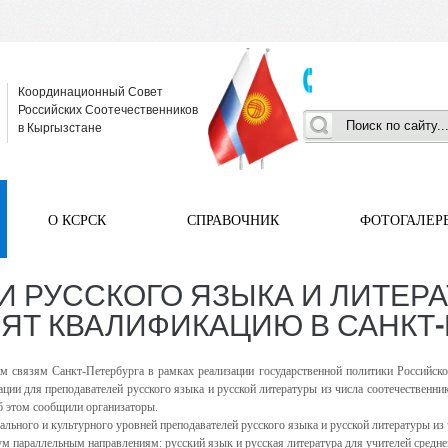
Координационный Совет
Российских Соотечественников
в Кыргызстане
О КСРСК
СПРАВОЧНИК
ФОТОГАЛЕР
 РУССКОГО ЯЗЫКА И ЛИТЕРА
ЯТ КВАЛИФИКАЦИЮ В САНКТ-
им связям Санкт-Петербурга в рамках реализации государственной политики Российско
ии для преподавателей русского языка и русской литературы из числа соотечественн
Об этом сообщили организаторы.
ьного и культурного уровней преподавателей русского языка и русской литературы из 
 параллельным направлениям: русский язык и русская литература для учителей средней