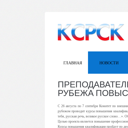
ГЛАВНАЯ
НОВОСТИ
ПРЕПОДАВАТЕЛИ
РУБЕЖА ПОВЫС
С 26 августа по 7 сентября Комитет по внешн
рубежом проводит курсы повышения квалификац
тебя, русская речь, великое русское слово…». 
Целью проекта является повышение профессионал
Курсы повышения квалификации пройдут по двум