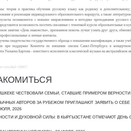
ы: теория и практика обучения русскому языку как родному и дополнительному
ование и реализация индивидуального образовательного маршрута, а также литературов
русисты познакомятся с новыми направлениями в методике преподавания русского
редставится возможность посетить связанные с тематикой курсов образовательные и ку
вном занятии «День знакомства», призванном помочь лучше узнать друг друга, обменят
 профессиональные и личные контакты.
учены свидетельства государственного образца о повышении квалификации, а также уче
ля при поддержке Комитета по внешним связям Санкт-Петербурга в концертном
та Уильяма Бартона - известного исполнителя классической музыки на австралийском и
ion=view&id=16867/
АКОМИТЬСЯ
ИШКЕКЕ ЧЕСТВОВАЛИ СЕМЬИ, СТАВШИЕ ПРИМЕРОМ ВЕРНОСТИ И
ЗЫЧНЫХ АВТОРОВ ЗА РУБЕЖОМ ПРИГЛАШАЮТ ЗАЯВИТЬ О СЕБ
ЮЛЯ, 2026
НОСТИ И ДУХОВНОЙ СИЛЫ: В КЫРГЫЗСТАНЕ ОТМЕЧАЮТ ДЕНЬ С