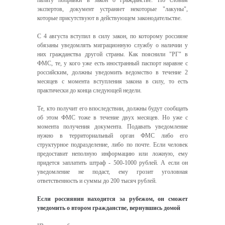
палату поправки в закон о гражданстве. По словам
экспертов, документ устраняет некоторые "лакуны",
которые присутствуют в действующем законодательстве.
С 4 августа вступил в силу закон, по которому россияне
обязаны уведомлять миграционную службу о наличии у
них гражданства другой страны. Как пояснили "РГ" в
ФМС, те, у кого уже есть иностранный паспорт наравне с
российским, должны уведомить ведомство в течение 2
месяцев с момента вступления закона в силу, то есть
практически до конца следующей недели.
Те, кто получит его впоследствии, должны будут сообщать
об этом ФМС тоже в течение двух месяцев. Но уже с
момента получения документа. Подавать уведомление
нужно в территориальный орган ФМС либо его
структурное подразделение, либо по почте. Если человек
предоставит неполную информацию или ложную, ему
придется заплатить штраф - 500-1000 рублей. А если он
уведомление не подаст, ему грозит уголовная
ответственность и суммы до 200 тысяч рублей.
Если россиянин находится за рубежом, он сможет
уведомить о втором гражданстве, вернувшись домой