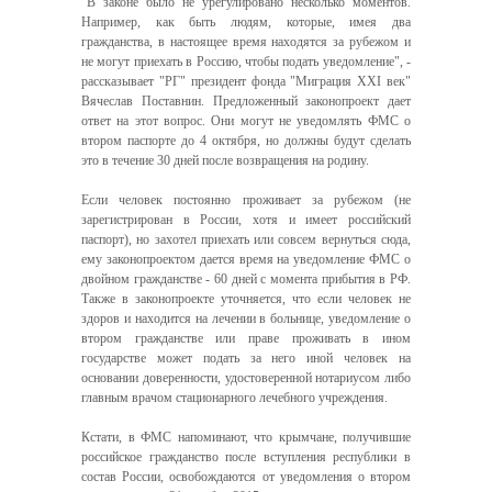
"В законе было не урегулировано несколько моментов.
Например, как быть людям, которые, имея два
гражданства, в настоящее время находятся за рубежом и
не могут приехать в Россию, чтобы подать уведомление", -
рассказывает "РГ" президент фонда "Миграция XXI век"
Вячеслав Поставнин. Предложенный законопроект дает
ответ на этот вопрос. Они могут не уведомлять ФМС о
втором паспорте до 4 октября, но должны будут сделать
это в течение 30 дней после возвращения на родину.
Если человек постоянно проживает за рубежом (не
зарегистрирован в России, хотя и имеет российский
паспорт), но захотел приехать или совсем вернуться сюда,
ему законопроектом дается время на уведомление ФМС о
двойном гражданстве - 60 дней с момента прибытия в РФ.
Также в законопроекте уточняется, что если человек не
здоров и находится на лечении в больнице, уведомление о
втором гражданстве или праве проживать в ином
государстве может подать за него иной человек на
основании доверенности, удостоверенной нотариусом либо
главным врачом стационарного лечебного учреждения.
Кстати, в ФМС напоминают, что крымчане, получившие
российское гражданство после вступления республики в
состав России, освобождаются от уведомления о втором