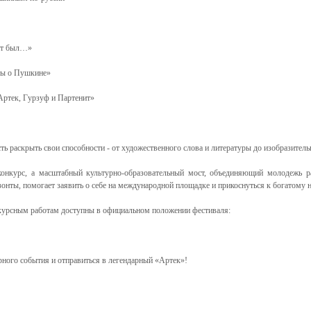
тут был…»
кты о Пушкине»
Артек, Гурзуф и Партенит»
ь раскрыть свои способности - от художественного слова и литературы до изобразительн
онкурс, а масштабный культурно-образовательный мост, объединяющий молодежь ра
зонты, помогает заявить о себе на международной площадке и прикоснуться к богатому 
нкурсным работам доступны в официальном положении фестиваля:
рного события и отправиться в легендарный «Артек»!