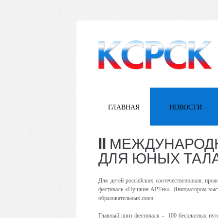
ГЛАВНАЯ
НОВОСТИ
II МЕЖДУНАРОД
ДЛЯ ЮНЫХ ТАЛА
Для детей российских соотечественников, про
фестиваль «Пушкин-АРТек». Инициатором высту
образовательных смен.
Главный приз фестиваля -
100 бесплатных пут