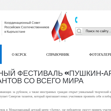
Координационный Совет
Российских Соотечественников
в Кыргызстане
О КСРСК
СПРАВОЧНИК
ФОТОГАЛЕР
НЫЙ ФЕСТИВАЛЬ «ПУШКИН-А
НТОВ СО ВСЕГО МИРА
живающих за рубежом, а также иностранных граждан открыт уникальный творческий 
пает Синергия талантов, который приглашает юных участников проявить себя и побор
евок в Международный детский центр «Артек», где победители смогут принять участи