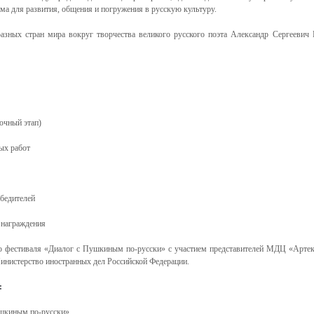
рма для развития, общения и погружения в русскую культуру.
разных стран мира вокруг творчества великого русского поэта Александр Сергеевич
рочный этап)
ных работ
обедителей
 награждения
о фестиваля «Диалог с Пушкиным по-русски» с участием представителей МДЦ «Артек»
инистерство иностранных дел Российской Федерации.
:
ушкиным по-русски»