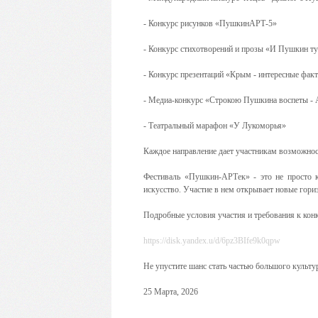
- Конкурс рисунков «ПушкинАРТ-5»
- Конкурс стихотворений и прозы «И Пушкин 
- Конкурс презентаций «Крым - интересные фа
- Медиа-конкурс «Строкою Пушкина воспеты - 
- Театральный марафон «У Лукоморья»
Каждое направление дает участникам возможност
Фестиваль «Пушкин-АРТек» - это не просто к
искусство. Участие в нем открывает новые гори
Подробные условия участия и требования к ко
https://disk.yandex.u/d/6pz3BIfe9k0qpw
Не упустите шанс стать частью большого культу
25 Марта, 2026