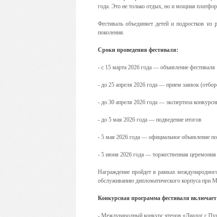
года. Это не только отдых, но и мощная платфо
Фестиваль объединяет детей и подростков из 
поколения.
Сроки проведения фестиваля:
- с 15 марта 2026 года — объявление фестиваля
- до 25 апреля 2026 года — прием заявок (отбо
- до 30 апреля 2026 года — экспертиза конкурс
- до 5 мая 2026 года — подведение итогов
- 5 мая 2026 года — официальное объявление п
- 5 июня 2026 года — торжественная церемония
Награждение пройдет в рамках международног
обслуживанию дипломатического корпуса при М
Конкурсная программа фестиваля включает
- Международный конкурс чтецов «Диалог с П