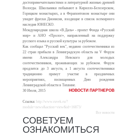
достопримечательностями и литературной жизнью древней
Вологды. Школьники побывают в Кирилло-Белозерском,
Горицком монастырях, а в Ферапонтовом монастыре они
увидят фрески Дионисия, входящие в список всемирного
наследия ЮНЕСКО.
Международная школа «В.Даль» - проект Фонда «Русский
мир» и АНО «Пролог», направленный на поддержку
русского языка и русской культуры за рубежом.
Как сообщал "Русский век", недавно соотечественники из
22 стран прибыли в Ленинградскую область на V Форум
имени Александра Невского для молодых
соотечественников, проживающих за рубежом. Форум
продлится до 3 августа, а 1 августа соотечественники
традиционно примут участие в праздничных
мероприятиях, посвященных Дню рождения
Ленинградской области в Тихвине.
НОВОСТИ ПАРТНЕРОВ
30 Июля, 2015
Ссылка:
http://www.ruvek.ru/?
module=news&action=view&id=16873/
Все новости
СОВЕТУЕМ
ОЗНАКОМИТЬСЯ