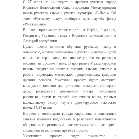
С 27 июля по 14 августа в древнем русском городе
Кириллов Вологодской области проходит Международная
школа русского языка и русской культуры «В.Даль». Об
этом «Русскому веку» сообщила пресс-служба фонда
«Русский мир».
В школе принимают участие дети из Сербии, Франции,
России и с Украины. Также в Кириллов приехали дети из
Донецкой республики.
Целью школы является обучение русскому языку и
литературе, а также знакомство с русской культурой детей
из разных стран мира, повышение уровня их речевого
общения на русском языке. В программе Международной
школы ежедневные занятия русским языком, участие в
работе творческих мастерских, продолжающих традиции
древних ремесел. Участники проекта будут мастерить
кольчужное полотно для ратников, осваивать гончарное
дело, расписывать домашнюю утварь городецкой
росписью, плести из тканей «солнечного коня», учиться
колокольному звону, изучать древнерусское искусство
иконы 15-17 веков.
Встречи с молодежью города Кириллова и совместные
занятия позволят подросткам в результате интенсивного
общения со сверстниками - носителями языка - расширить
словарный запас и найти друзей в России.
Участников проекта ждет знакомство с