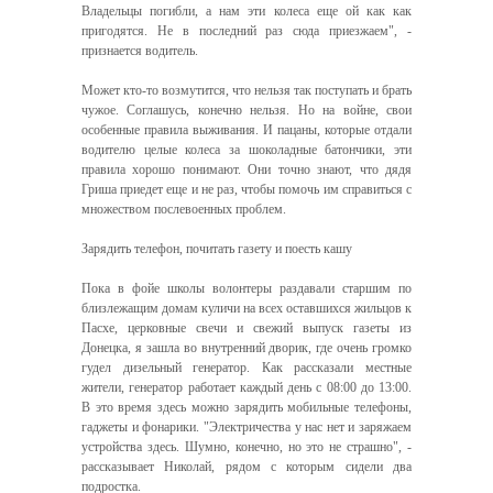
Владельцы погибли, а нам эти колеса еще ой как как
пригодятся. Не в последний раз сюда приезжаем", -
признается водитель.
Может кто-то возмутится, что нельзя так поступать и брать
чужое. Соглашусь, конечно нельзя. Но на войне, свои
особенные правила выживания. И пацаны, которые отдали
водителю целые колеса за шоколадные батончики, эти
правила хорошо понимают. Они точно знают, что дядя
Гриша приедет еще и не раз, чтобы помочь им справиться с
множеством послевоенных проблем.
Зарядить телефон, почитать газету и поесть кашу
Пока в фойе школы волонтеры раздавали старшим по
близлежащим домам куличи на всех оставшихся жильцов к
Пасхе, церковные свечи и свежий выпуск газеты из
Донецка, я зашла во внутренний дворик, где очень громко
гудел дизельный генератор. Как рассказали местные
жители, генератор работает каждый день с 08:00 до 13:00.
В это время здесь можно зарядить мобильные телефоны,
гаджеты и фонарики. "Электричества у нас нет и заряжаем
устройства здесь. Шумно, конечно, но это не страшно", -
рассказывает Николай, рядом с которым сидели два
подростка.