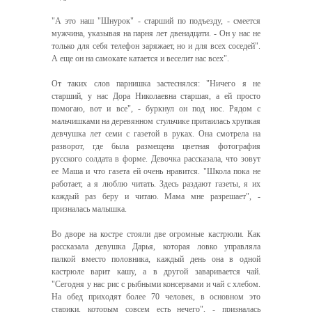
"А это наш "Шнурок" - старший по подъезду, - смеется
мужчина, указывая на парня лет двенадцати. - Он у нас не
только для себя телефон заряжает, но и для всех соседей".
А еще он на самокате катается и веселит нас всех".
От таких слов парнишка застеснялся: "Ничего я не
старший, у нас Дора Николаевна старшая, а ей просто
помогаю, вот и все", - буркнул он под нос. Рядом с
мальчишками на деревянном стульчике притаилась хрупкая
девчушка лет семи с газетой в руках. Она смотрела на
разворот, где была размещена цветная фотография
русского солдата в форме. Девочка рассказала, что зовут
ее Маша и что газета ей очень нравится. "Школа пока не
работает, а я люблю читать. Здесь раздают газеты, я их
каждый раз беру и читаю. Мама мне разрешает", -
призналась малышка.
Во дворе на костре стояли две огромные кастрюли. Как
рассказала девушка Дарья, которая ловко управляла
палкой вместо половника, каждый день она в одной
кастрюле варит кашу, а в другой заваривается чай.
"Сегодня у нас рис с рыбными консервами и чай с хлебом.
На обед приходят более 70 человек, в основном это
старики, которым совсем есть нечего", - призналась