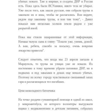
убитых лежало. Там и мирные, и солдаты ДНР и России
есть. Пока здесь были ВСУшники, никто тела не убирал.
Уже после того, как зашли русские, они собрали трупы и
закопали их в ямы, чтобы не разлагались. Вон видите,
рядом еще закопаны трупы, и вон там тоже", - Данил
показал нам несколько холмов земли рядом с уже
разрытой ямой.
Пока мы стояли ошарашенные от этой информации,
Наташа ткнула сына в спину: "Пошли уже, умник, домой.
А вам, ребята, спасибо за посылку, очень вовремя
лекарства привезли".
Следует отметить, что когда мы 23 апреля заехали в
Мариуполь, то трупы на улицах уже не лежали. Их
постепенно к тому времени убрали силовики ДНР, но в
подвалах и под завалами в домах еще немало убитых.
Поэтому по всему городу чувствовался смешанный запах
гари и разлагающихся тел погибших.
Цена шоколадного батончика
На точке раздачи гуманитарной помощи в одной из школ,
у микроавтобуса, из которого волонтеры выгружали
ящики с медикаментами и детским питанием, собралась