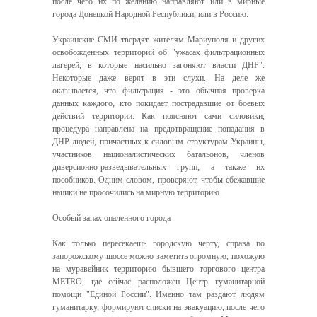
после чего их по желанию направляют или в мирные
города Донецкой Народной Республики, или в Россию.
Украинские СМИ твердят жителям Мариуполя и других
освобожденных территорий об "ужасах фильтрационных
лагерей, в которые насильно загоняют власти ДНР".
Некоторые даже верят в эти слухи. На деле же
оказывается, что фильтрация - это обычная проверка
данных каждого, кто покидает пострадавшие от боевых
действий территории. Как поясняют сами силовики,
процедура направлена на предотвращение попадания в
ДНР людей, причастных к силовым структурам Украины,
участников националистических батальонов, членов
диверсионно-разведывательных групп, а также их
пособников. Одним словом, проверяют, чтобы сбежавшие
нацики не просочились на мирную территорию.
Особый запах опаленного города
Как только пересекаешь городскую черту, справа по
запорожскому шоссе можно заметить огромную, похожую
на муравейник территорию бывшего торгового центра
METRO, где сейчас расположен Центр гуманитарной
помощи "Единой России". Именно там раздают людям
гуманитарку, формируют списки на эвакуацию, после чего