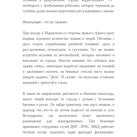
Побывав в разрушенном городе, корреспондент "РГ"
пообщался с необычными ребятами, которые поразили до
глубины души своими недетскими рассуждениями о жизни.
Фильтрация - это не страшно
При въезде в Мариуполь со стороны правого берега сразу
видишь огромное количество машин и людей. Обочины с
двух сторон утрамбованы разбитой техникой: здесь и
расстрелянные легковушки, и грузовики. Тут же можно
встретить колонны из автомобилей, которые въезжают и
выезжают из города. Многие машины без лобовых или
задник стекол, некоторые водители закрывают их пленкой
и заклеивают скотчем, на боковых стеклах часто можно
увидеть надпись "Дети". В салоне - по несколько уставших
малышей с тревогой в глазах.
В таком же направлении двигаются и обычные пешеходы,
много людей выходят из города с детьми с большими
баулами в руках. Не найдя транспорт, они идут пешком, в
надежде что кто-то их потом подвезет на попутке в село
Володарское, где расположен пункт временного
размещения для эвакуированных. Там беженцев
принимают сотрудники служб ДНР - МЧС, МВД, работает
полевая кухня, медпункт, люди проходят фильтрацию,