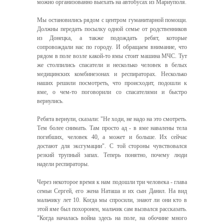
можно организованно выехать на автобусах из Мариуполя.
Мы остановились рядом с центром гуманитарной помощи.
Должны передать посылку одной семье от родственников
из Донецка, а также подождать ребят, которые
сопровождали нас по городу. И обращаем внимание, что
рядом в поле возле какой-то ямы стоит машина МЧС. Тут
же столпились спасатели и несколько человек в белых
медицинских комбинезонах и респираторах. Несколько
наших решили посмотреть, что происходит, подошли к
яме, о чем-то поговорили со спасателями и быстро
вернулись.
Ребята вернули, сказали: "Не ходи, не надо на это смотреть.
Тем более снимать. Там просто ад - в яме навалены тела
погибших, человек 40, а может и больше. Их сейчас
достают для эксгумации". С той стороны чувствовался
резкий трупный запах. Теперь понятно, почему люди
надели респираторы.
Через некоторое время к нам подошли три человека - глава
семьи Сергей, его жена Наташа и их сын Данил. На вид
мальчику лет 10. Когда мы спросили, знают ли они кто в
этой яме был похоронен, мальчик сам вызвался рассказать.
"Когда началась война здесь на поле, на обочине много