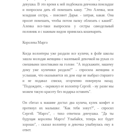
девушка. В это время к ней подбежала девчонка помладше
и попросила дать ей помешать кашу. "Это Аленка, моя
младшая сестра, - поясняет Дарья. - хитрая, какая. Она
просит помешать, чтобы потом палку облизать с кашей".
Аленка все-таки выпросила у сестры самодельный
половник и с важным видом принялась кошеварить.
Королева Марго
Когда волонтеры уже раздали все куличи, в фойе школы
зашла молодая женщина с маленькой девочкой на руках со
смешными хвостиками на голове. "А подскажите, нашему
дому уже куличики раздали?" - спросила женщина и
услышав, что оказывается их дом еще не выбрал старшего
и не подавал списки, огорченно повернула назад.
"Подождите, - окрикнул ее волонтер Сергей. - ну разве мы
можем такую красоту без подарка оставить".
Он сбегал к машине достал два кулича, кулек конфет и
протянул их малышке. "Как тебя зовут?", - спросил
Сергей. "Марго", - тихо ответила девчушка. "Да ты
будущая королева Марго! Улыбайся, теперь все будет
хорошо", - сказал волонтер и девочка улыбнулась ему в
ответ.