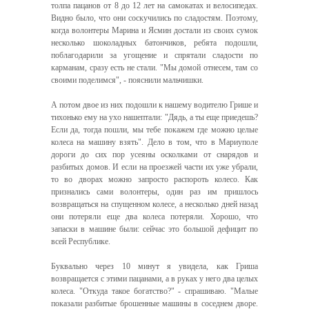
толпа пацанов от 8 до 12 лет на самокатах и велосипедах.
Видно было, что они соскучились по сладостям. Поэтому,
когда волонтеры Марина и Ясмин достали из своих сумок
несколько шоколадных батончиков, ребята подошли,
поблагодарили за угощение и спрятали сладости по
карманам, сразу есть не стали. "Мы домой отнесем, там со
своими поделимся", - пояснили мальчишки.
А потом двое из них подошли к нашему водителю Грише и
тихонько ему на ухо нашептали: "Дядь, а ты еще приедешь?
Если да, тогда пошли, мы тебе покажем где можно целые
колеса на машину взять". Дело в том, что в Мариуполе
дороги до сих пор усеяны осколками от снарядов и
разбитых домов. И если на проезжей части их уже убрали,
то во дворах можно запросто распороть колесо. Как
признались сами волонтеры, один раз им пришлось
возвращаться на спущенном колесе, а несколько дней назад
они потеряли еще два колеса потеряли. Хорошо, что
запаски в машине были: сейчас это большой дефицит по
всей Республике.
Буквально через 10 минут я увидела, как Гриша
возвращается с этими пацанами, а в руках у него два целых
колеса. "Откуда такое богатство?" - спрашиваю. "Малые
показали разбитые брошенные машины в соседнем дворе.