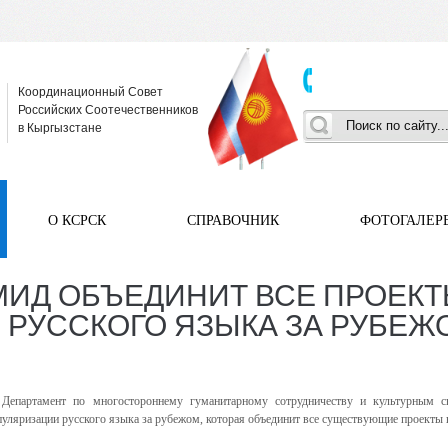
Координационный Совет
Российских Соотечественников
в Кыргызстане
О КСРСК
СПРАВОЧНИК
ФОТОГАЛЕР
МИД ОБЪЕДИНИТ ВСЕ ПРОЕКТ
РУССКОГО ЯЗЫКА ЗА РУБЕЖ
епартамент по многостороннему гуманитарному сотрудничеству и культурным св
уляризации русского языка за рубежом, которая объединит все существующие проекты в