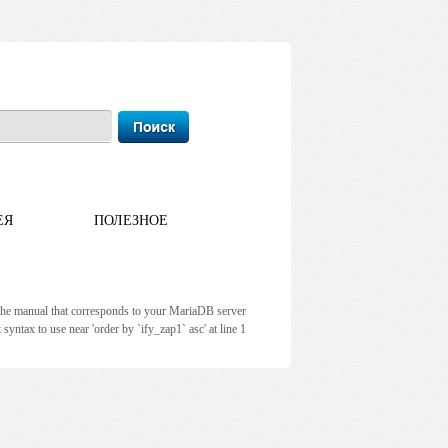
ЕЯ
ПОЛЕЗНОЕ
the manual that corresponds to your MariaDB server
t syntax to use near 'order by `ify_zap1` asc' at line 1